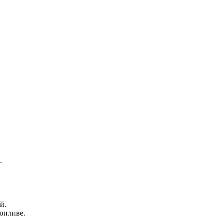
.
й.
опливе.