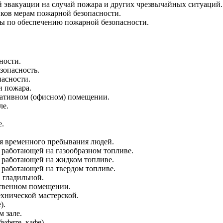
 эвакуации на случай пожара и других чрезвычайных ситуаций.
ков мерам пожарной безопасности.
ы по обеспечению пожарной безопасности.
ности.
зопасность.
асности.
и пожара.
ративном (офисном) помещении.
ле.
е.
ля временного пребывания людей.
 работающей на газообразном топливе.
, работающей на жидком топливе.
 работающей на твердом топливе.
 гладильной.
ственном помещении.
хнической мастерской.
).
 зале.
уфете, кафе).