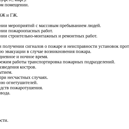
ом помещении.
ЛВЖ и ГЖ.
ении мероприятий с массовым пребыванием людей.
нии пожароопасных работ.
нии строительно-монтажных и ремонтных работ.
и получении сигналов о пожаре и неисправности установок пр
ию эвакуации в случае возникновения пожара.
дневное и ночное время.
режим работы транспортировка пожарных подразделений.
азведения костров.
ытием.
ри несчастных случаях.
ию огнетушителей.
дств пожаротушения.
вода.
сти.