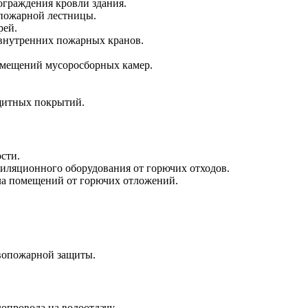
ограждения кровли здания.
 пожарной лестницы.
рей.
 внутренних пожарных кранов.
омещений мусоросборных камер.
щитных покрытий.
сти.
тиляционного оборудования от горючих отходов.
ола помещений от горючих отложений.
вопожарной защиты.
провода на водоотдачу.