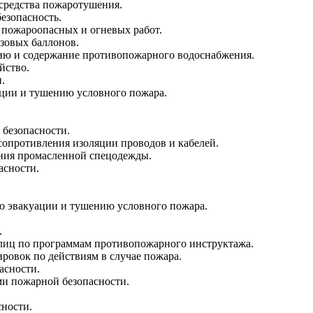
 средства пожаротушения.
езопасность.
е пожароопасных и огневых работ.
азовых баллонов.
ацию и содержание противопожарного водоснабжения.
йство.
.
ации и тушению условного пожара.
 безопасности.
сопротивления изоляции проводов и кабелей.
ения промасленной спецодежды.
асности.
по эвакуации и тушению условного пожара.
.
я лиц по программам противопожарного инструктажа.
ровок по действиям в случае пожара.
асности.
ми пожарной безопасности.
ности.