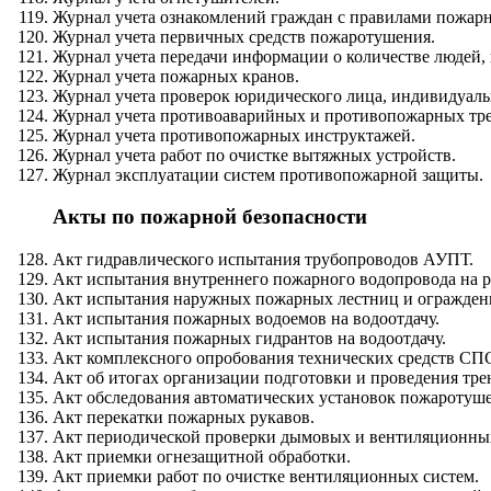
Журнал учета ознакомлений граждан с правилами пожарн
Журнал учета первичных средств пожаротушения.
Журнал учета передачи информации о количестве людей, 
Журнал учета пожарных кранов.
Журнал учета проверок юридического лица, индивидуаль
Журнал учета противоаварийных и противопожарных тр
Журнал учета противопожарных инструктажей.
Журнал учета работ по очистке вытяжных устройств.
Журнал эксплуатации систем противопожарной защиты.
Акты по пожарной безопасности
Акт гидравлического испытания трубопроводов АУПТ.
Акт испытания внутреннего пожарного водопровода на р
Акт испытания наружных пожарных лестниц и огражден
Акт испытания пожарных водоемов на водоотдачу.
Акт испытания пожарных гидрантов на водоотдачу.
Акт комплексного опробования технических средств СП
Акт об итогах организации подготовки и проведения тре
Акт обследования автоматических установок пожаротуш
Акт перекатки пожарных рукавов.
Акт периодической проверки дымовых и вентиляционных
Акт приемки огнезащитной обработки.
Акт приемки работ по очистке вентиляционных систем.