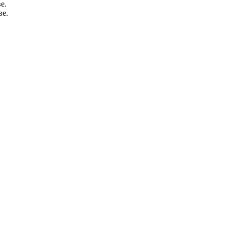
е.
ве.