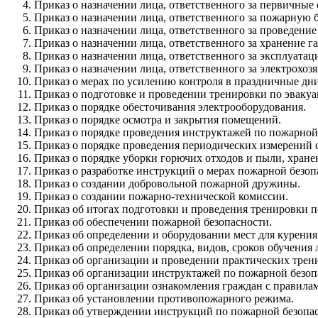
Приказ о назначении лица, ответственного за первичные
Приказ о назначении лица, ответственного за пожарную б
Приказ о назначении лица, ответственного за проведени
Приказ о назначении лица, ответственного за хранение г
Приказ о назначении лица, ответственного за эксплуат
Приказ о назначении лица, ответственного за электрохозя
Приказ о мерах по усилению контроля в праздничные дни
Приказ о подготовке и проведении тренировки по эваку
Приказ о порядке обесточивания электрооборудования.
Приказ о порядке осмотра и закрытия помещений.
Приказ о порядке проведения инструктажей по пожарной
Приказ о порядке проведения периодических измерений 
Приказ о порядке уборки горючих отходов и пыли, хран
Приказ о разработке инструкций о мерах пожарной безоп
Приказ о создании добровольной пожарной дружины.
Приказ о создании пожарно-технической комиссии.
Приказ об итогах подготовки и проведения тренировки 
Приказ об обеспечении пожарной безопасности.
Приказ об определении и оборудовании мест для курения
Приказ об определении порядка, видов, сроков обучени
Приказ об организации и проведении практических трени
Приказ об организации инструктажей по пожарной безоп
Приказ об организации ознакомления граждан с правила
Приказ об установлении противопожарного режима.
Приказ об утверждении инструкций по пожарной безопас