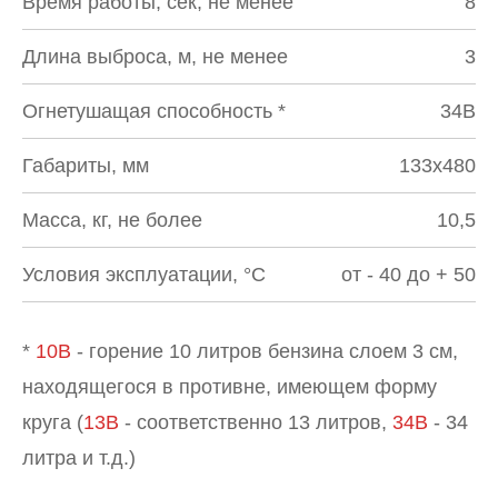
Время работы, сек, не менее
8
Длина выброса, м, не менее
3
Огнетушащая способность *
34В
Габариты, мм
133х480
Масса, кг, не более
10,5
Условия эксплуатации, °С
от - 40 до + 50
*
10В
- горение 10 литров бензина слоем 3 см,
находящегося в противне, имеющем форму
круга (
13В
- соответственно 13 литров,
34В
- 34
литра и т.д.)