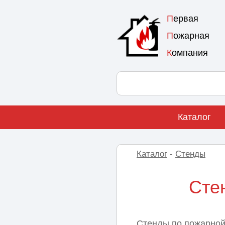
П
ервая
П
ожарная
К
омпания
Каталог
Каталог
-
Стенды
Сте
Стенды по пожарной