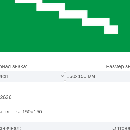
риал знака:
Размер зн
02636
я пленка 150х150
зничная:
Оптова