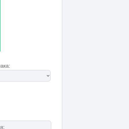
ака:
я: