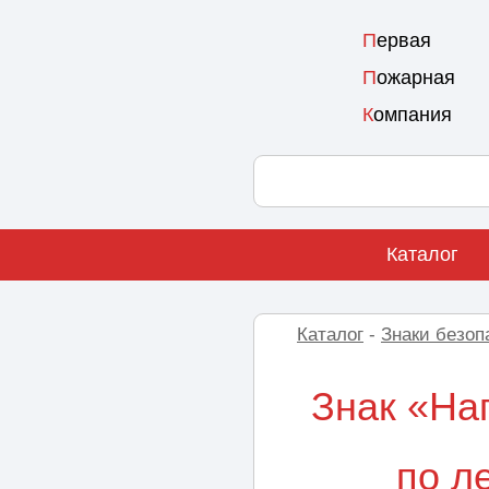
П
ервая
П
ожарная
К
омпания
Каталог
Каталог
-
Знаки безоп
Знак «На
по л