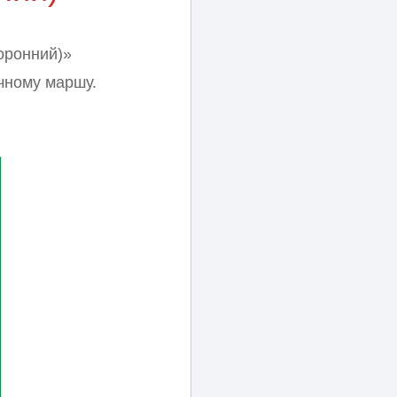
оронний)»
чному маршу.