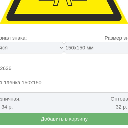
риал знака:
Размер зн
02636
я пленка 150х150
зничная:
Оптова
34 р.
32 р.
Добавить в корзину