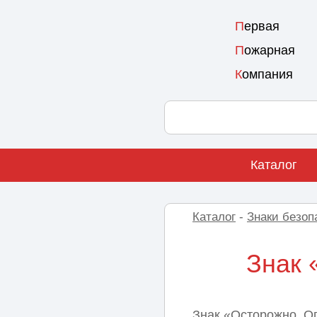
П
ервая
П
ожарная
К
омпания
Каталог
Каталог
-
Знаки безоп
Знак 
Знак «Осторожно. Оп